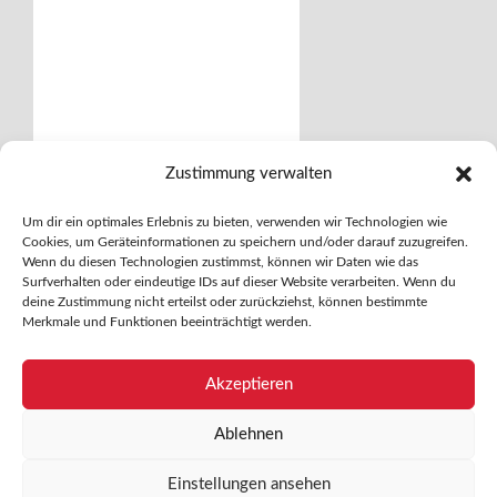
Zustimmung verwalten
ICH STIMME DER
Um dir ein optimales Erlebnis zu bieten, verwenden wir Technologien wie
DATENSCHUTZERKLÄRUNG ZU.
Cookies, um Geräteinformationen zu speichern und/oder darauf zuzugreifen.
Wenn du diesen Technologien zustimmst, können wir Daten wie das
Surfverhalten oder eindeutige IDs auf dieser Website verarbeiten. Wenn du
deine Zustimmung nicht erteilst oder zurückziehst, können bestimmte
Merkmale und Funktionen beeinträchtigt werden.
Akzeptieren
Ablehnen
Einstellungen ansehen
Leon Schenke © 2026.