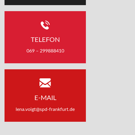
TELEFON
069 – 299888410
E-MAIL
lena.voigt@spd-frankfurt.de